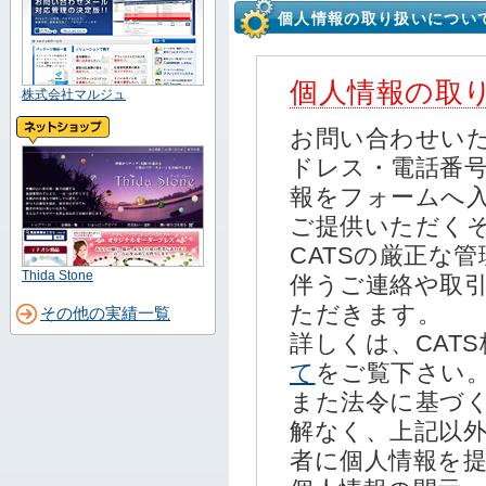
個人情報の取り扱いについ
個人情報の取
株式会社マルジュ
お問い合わせい
ドレス・電話番
報をフォームへ
ご提供いただく
CATSの厳正な
Thida Stone
伴うご連絡や取
ただきます。
その他の実績一覧
詳しくは、CAT
て
をご覧下さい
また法令に基づ
解なく、上記以
者に個人情報を